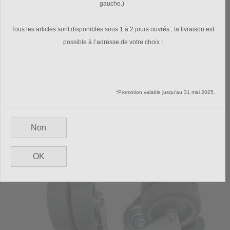
gauche.)
Tous les articles sont disponibles sous 1 à 2 jours ouvrés ; la livraison est
possible à l’adresse de votre choix !
Afficher les images
Jeu (4) roues doubles - roulement à billes | Roue arrière du
*Promotion valable jusqu'au 31 mai 2025.
moteur ("lourde")
€ 59,00
Non





(1)
En stock
OK