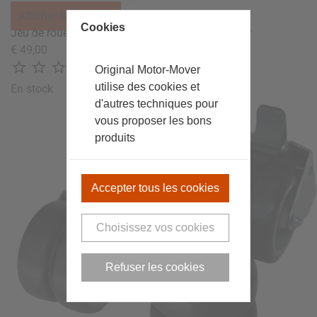
Afficher les images
Cookies
Jeu de roues doubles | Roue arrière Motor-Mover
€ 49,00





Original Motor-Mover
(0)
utilise des cookies et
En stock
d'autres techniques pour
vous proposer les bons
produits
Accepter tous les cookies
Choisissez vos cookies
Refuser les cookies