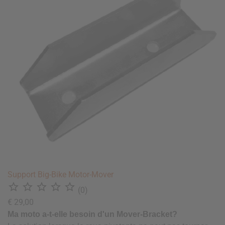
Support Big-Bike Motor-Mover





(0)
€ 29,00
Ma moto a-t-elle besoin d'un Mover-Bracket?