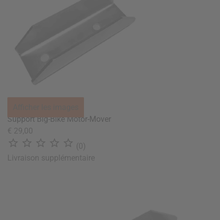
Afficher les images
Support Big-Bike Motor-Mover
€ 29,00





(0)
Livraison supplémentaire